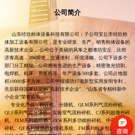
公司简介
ABOUT US
山东经欣粉体设备科技有限公司：子公司安丘市经欣粉
体加工设备有限公司，是专业研发、生产、销售粉体设备的
高新技术企业， 公司位于美丽的风筝之都潍坊安丘，比邻
济青高速，206国道，交通便利，环境清幽。公司下设多个
部门分工精细。公司拥有先进的生产设备，精密激光切割、
电焊机、机床、剪板机等。年产设备500多套。公司占地面
积10000多平方米。公司申报成功17项新型实用发明专利，
先后获得国家认定的“高新技术企业”、“山东省专精特新中
小企业”荣誉称号。
专业化产品：粉碎机、分级机、QLM系列气流粉碎机、
QLF系列气流分级机、实验室气流粉碎机、CJ系列超微粉碎
机、JXM系列超细磨、JXW系列多功能粉碎机、中药超微粉
碎机、QF系列球磨机分级机系统、FM系列粉末包装机、粉